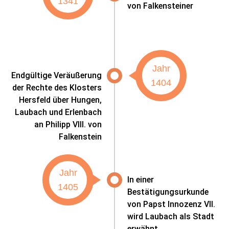
1341
von Falkensteiner
Jahr
Endgültige Veräußerung
1404
der Rechte des Klosters
Hersfeld über Hungen,
Laubach und Erlenbach
an Philipp VIII. von
Falkenstein
Jahr
In einer
1405
Bestätigungsurkunde
von Papst Innozenz VII.
wird Laubach als Stadt
erwähnt