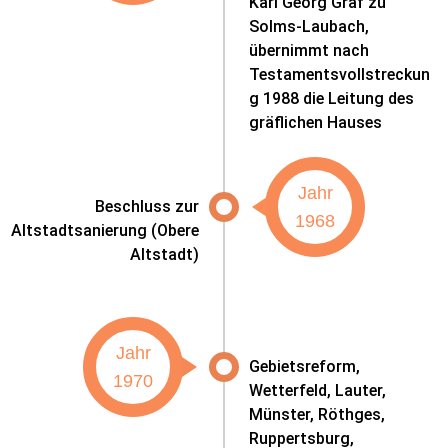
Karl Georg Graf zu
Solms-Laubach,
übernimmt nach
Testamentsvollstreckun
g 1988 die Leitung des
gräflichen Hauses
Jahr
Beschluss zur
1968
Altstadtsanierung (Obere
Altstadt)
Jahr
Gebietsreform,
1970
Wetterfeld, Lauter,
Münster, Röthges,
Ruppertsburg,