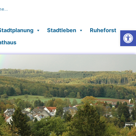
Stadtplanung
Stadtleben
Ruheforst
Werkzeugl
Rathaus