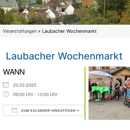
»
Laubacher Wochenmarkt
Veranstaltungen
Laubacher Wochenmarkt
WANN
23.03.2023
09:00 Uhr - 13:00 Uhr
ZUM KALENDER HINZUFÜGEN
ICS herunterladen
Google Kalender
iCalendar
Office 365
Outlook Live