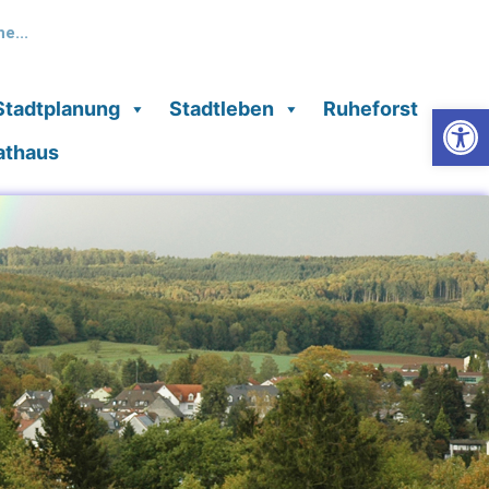
Stadtplanung
Stadtleben
Ruheforst
Werkzeugl
Rathaus