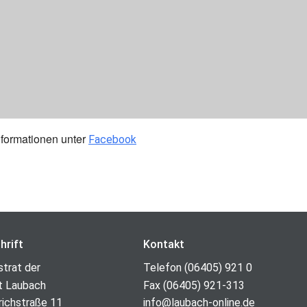
nformationen unter
Facebook
hrift
Kontakt
strat der
Telefon (06405) 921 0
t Laubach
Fax (06405) 921-313
richstraße 11
info@laubach-online.de