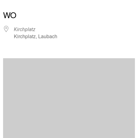
ICS herunterladen
Google Kalender
iCalendar
Office 365
Outlook Live
WO
Kirchplatz
Kirchplatz, Laubach