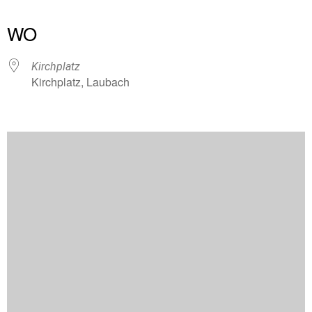
ICS herunterladen
Google Kalender
iCalendar
Office 365
Outlook Live
WO
Kirchplatz
Kirchplatz, Laubach