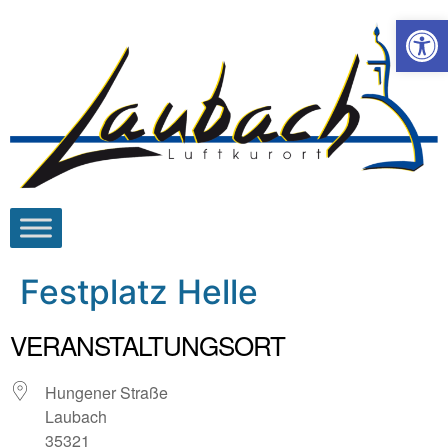
Werkzeugl
Festplatz Helle
VERANSTALTUNGSORT
Hungener Straße
Laubach
35321